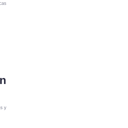
icas
n
as y