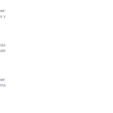
or:
va y
 más
mate
or:
rma