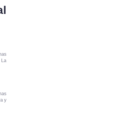
al
ínas
 La
ínas
ra y