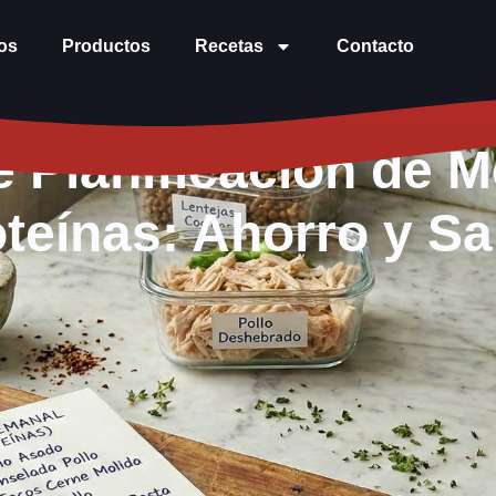
os
Productos
Recetas
Contacto
de Planificación de
teínas: Ahorro y S