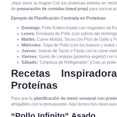
¡Aquí viene la magia! Con tus proteínas estrella en ment
de
preparación de comidas (meal prep)
para cocinar po
Ejemplo de Planificación Centrada en Proteínas:
Domingo:
Pollo Entero Asado con Vegetales de Ra
Lunes:
Ensalada de Pollo (con sobras del doming
Martes:
Carne Molida: Tacos con Pico de Gallo y Fri
Miércoles:
Sopa de Pollo (con los huesos y restos 
Jueves:
Sobras de Tacos o Pasta con la carne moli
Viernes:
Guiso de Lentejas (proteína vegetal) con V
Sábado:
“Limpieza de Refrigerador” (Crea un plato
Recetas Inspirado
Proteínas
Para que tu
planificación de menú semanal con prote
amigables con tu presupuesto. Aquí tienes tres ideas pa
“Pollo Infinito” Asado