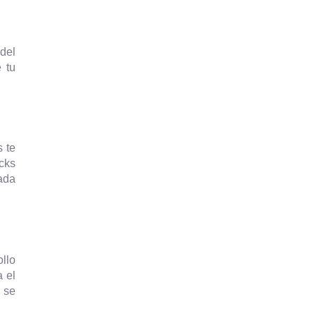
 del
 tu
 te
cks
cada
llo
 el
 se