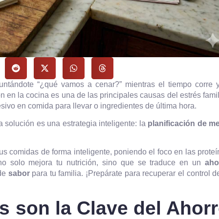
guntándote “¿qué vamos a cenar?” mientras el tiempo corre y
n en la cocina es una de las principales causas del estrés famil
esivo en comida para llevar o ingredientes de última hora.
 solución es una estrategia inteligente: la
planificación de m
us comidas de forma inteligente, poniendo el foco en las prote
o solo mejora tu nutrición, sino que se traduce en un
aho
 de
sabor
para tu familia. ¡Prepárate para recuperar el control d
s son la Clave del Ahor