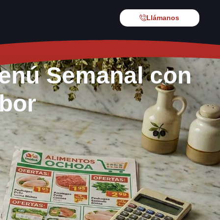
Llámanos
 Menú Semanal con
abor