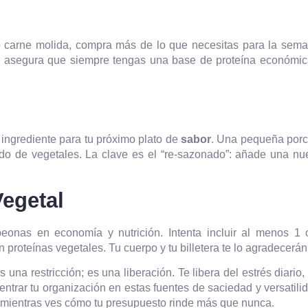
o carne molida, compra más de lo que necesitas para la sema
to asegura que siempre tengas una base de proteína económic
ngrediente para tu próximo plato de
sabor
. Una pequeña porc
ado de vegetales. La clave es el “re-sazonado”: añade una nu
Vegetal
peonas en economía y nutrición. Intenta incluir al menos 1 
roteínas vegetales. Tu cuerpo y tu billetera te lo agradecerán
 una restricción; es una liberación. Te libera del estrés diario,
ntrar tu organización en estas fuentes de saciedad y versatili
ia, mientras ves cómo tu presupuesto rinde más que nunca.