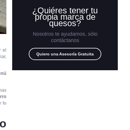
¿Quiéres tener tu
propia marca de
quesos?
Nosotros te ayudamos, sólo
contáctanos
 el
Quiero una Asesoría Gratuita
iar,
enú
ínas
rro
e tu
ro