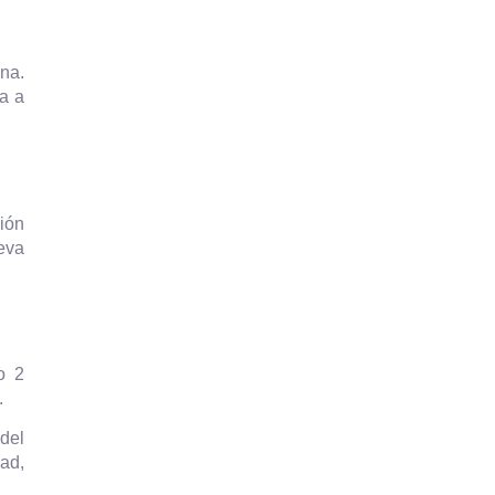
na.
a a
ión
eva
o 2
.
 del
dad,