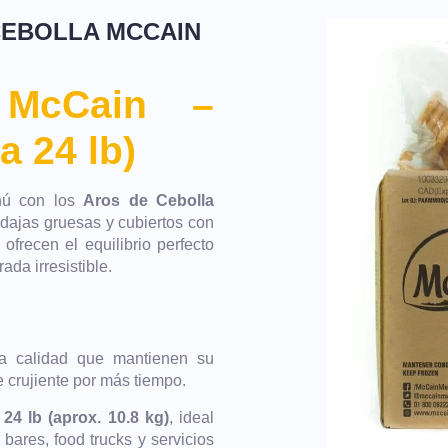
CEBOLLA MCCAIN
 McCain –
a 24 lb)
enú con los
Aros de Cebolla
odajas gruesas y cubiertos con
ofrecen el equilibrio perfecto
ada irresistible.
a calidad que mantienen su
 crujiente por más tiempo.
e
24 lb (aprox. 10.8 kg)
, ideal
bares, food trucks y servicios