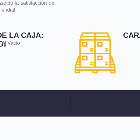
zando la satisfacción de
mundial.
E LA CAJA:
CAR
O:
Al Vacío