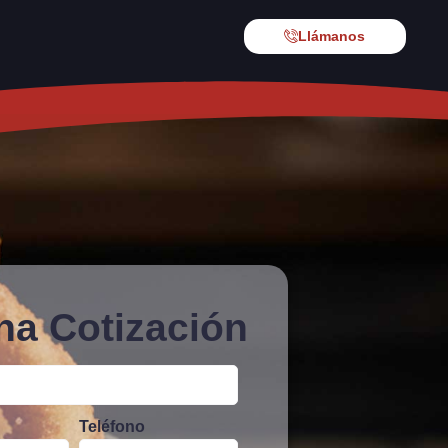
Llámanos
una Cotización
Teléfono