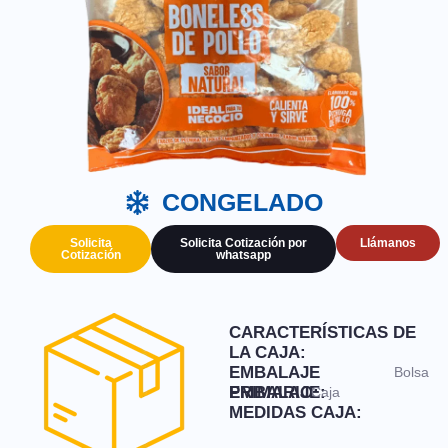
CONGELADO
Solicita
Solicita Cotización por
Llámanos
Cotización
whatsapp
CARACTERÍSTICAS DE
LA CAJA:
EMBALAJE
Bolsa
PRIMARIO:
EMBALAJE:
Caja
MEDIDAS CAJA: