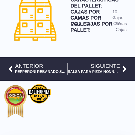
DEL PALLET:
CAJAS POR
10
CAMA:
CAMAS POR
Cajas
8
PALLET:
MAX CAJAS POR
Camas
80
PALLET:
Cajas
ANTERIOR
SIGUIENTE
PEPPERONI REBANADO SUGARDALE 11.34 KG
SALSA PARA PIZZA NONNA DINNA 3 KG