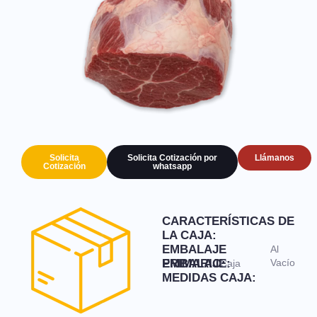
Solicita
Solicita Cotización por
Llámanos
Cotización
whatsapp
CARACTERÍSTICAS DE
LA CAJA:
EMBALAJE
Al
PRIMARIO:
EMBALAJE:
Vacío
Caja
MEDIDAS CAJA: