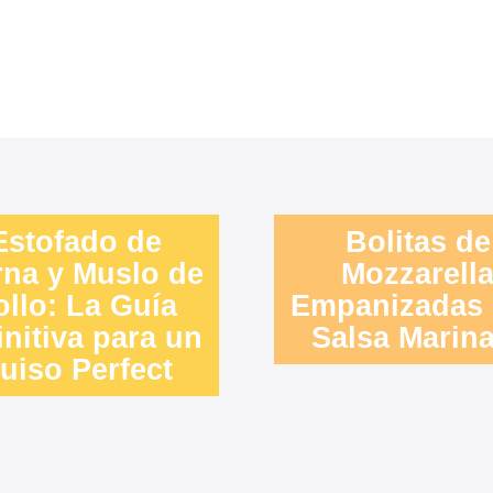
Estofado de
Bolitas de
rna y Muslo de
Mozzarell
ollo: La Guía
Empanizadas
initiva para un
Salsa Marin
uiso Perfect