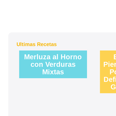
Ultimas Recetas
Merluza al Horno
con Verduras
Pie
Mixtas
P
Def
G