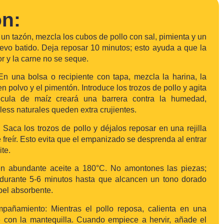
ón:
un tazón, mezcla los cubos de pollo con sal, pimienta y un
uevo batido. Deja reposar 10 minutos; esto ayuda a que la
r y la carne no se seque.
n una bolsa o recipiente con tapa, mezcla la harina, la
en polvo y el pimentón. Introduce los trozos de pollo y agita
écula de maíz creará una barrera contra la humedad,
ess naturales queden extra crujientes.
Saca los trozos de pollo y déjalos reposar en una rejilla
 freír. Esto evita que el empanizado se desprenda al entrar
ite.
 en abundante aceite a 180°C. No amontones las piezas;
 durante 5-6 minutos hasta que alcancen un tono dorado
pel absorbente.
pañamiento: Mientras el pollo reposa, calienta en una
e con la mantequilla. Cuando empiece a hervir, añade el