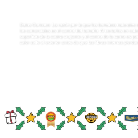
de mozzarella y 
Datos Curiosos: La razón por la que los boneless naturales
los comerciales es el control del tamaño. Al cortarlos en cubo
superficie de la costra crujiente y el centro de la carne es p
calor selle el exterior antes de que las fibras internas pierda