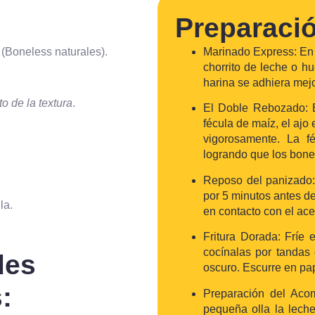
Preparaci
(Boneless naturales).
Marinado Express: En 
chorrito de leche o h
harina se adhiera mejo
to de la textura
.
El Doble Rebozado: E
fécula de maíz, el ajo 
vigorosamente. La f
logrando que los bonel
Reposo del panizado: 
por 5 minutos antes de
la.
en contacto con el ace
Fritura Dorada: Fríe
cocínalas por tandas
des
oscuro. Escurre en pa
:
Preparación del Acom
pequeña olla la lech