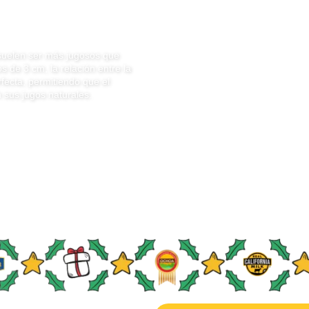
ajo
 suelen ser más jugosos que
s de 3 cm, la relación entre la
erfecta, permitiendo que el
n sus jugos naturales.