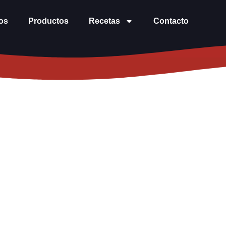
os
Productos
Recetas
Contacto
les
derezo