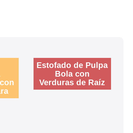
Estofado de Pulpa
a
Bola con
 con
Verduras de Raíz
ara