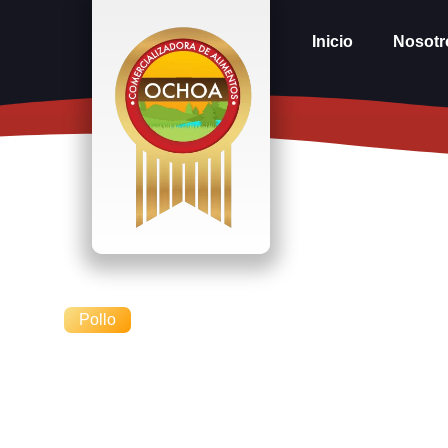
Inicio
Nosotr
Pollo
Boneless natura
crujientes con a