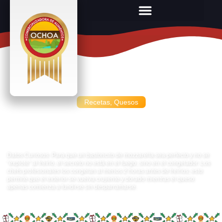
Recetas
,
Quesos
Dedos de queso Mozzarella
(Mozzarella Sticks) Express
Datos Curiosos: Para que un bastoncito de mozzarella sea perfecto y no se
“explote” al freírlo, el secreto no está en el fuego, sino en el congelador. Los
chefs profesionales los congelan al menos 2 horas antes de freírlos; esto
permite que el exterior se vuelva crujiente y dorado mientras el queso
apenas comienza a fundirse sin desparramarse.