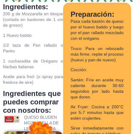
Ingredientes:
Preparación:
200 g de Mozzarella en bloque
(cortada en bastones de 1 cm
Pasa cada bastón de queso
de grosor)
por el huevo batido y luego
por el pan rallado mezclado
1 Huevo batido
con el orégano.
1/2 taza de Pan rallado o
Truco: Para un rebozado
Panko
más firme, repite el proceso
(huevo y pan de nuevo).
1 cucharadita de Orégano o
hierbas italianas
Cocción:
Aceite para freír (o spray para
Sartén: Fríe en aceite muy
freidora de aire)
caliente durante 30-60
segundos por lado hasta
Ingredientes que
que doren.
puedes comprar
Air Fryer: Cocina a 200°C
con nosotros:
por 5-7 minutos hasta que
QUESO BLUDEN
estén crujientes.
MOZZARELLA DE
Sirve inmediatamente con
LECHE ENTERA
salsa de tomate o kétchup.