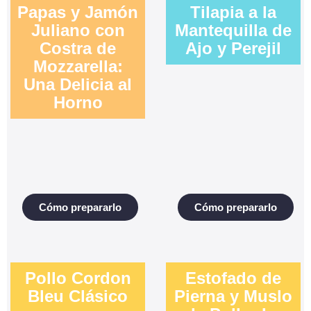
Papas y Jamón
Tilapia a la
Juliano con
Mantequilla de
Costra de
Ajo y Perejil
Mozzarella:
Una Delicia al
Horno
Cómo prepararlo
Cómo prepararlo
Pollo Cordon
Estofado de
Bleu Clásico
Pierna y Muslo