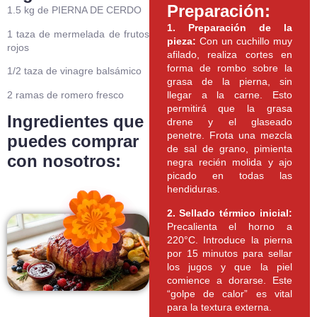
Preparación:
1.5 kg de PIERNA DE CERDO
1. Preparación de la
1 taza de mermelada de frutos
pieza:
Con un cuchillo muy
rojos
afilado, realiza cortes en
forma de rombo sobre la
1/2 taza de vinagre balsámico
grasa de la pierna, sin
2 ramas de romero fresco
llegar a la carne. Esto
permitirá que la grasa
Ingredientes que
drene y el glaseado
penetre. Frota una mezcla
puedes comprar
de sal de grano, pimienta
con nosotros:
negra recién molida y ajo
picado en todas las
hendiduras.
2. Sellado térmico inicial:
Precalienta el horno a
220°C. Introduce la pierna
por 15 minutos para sellar
los jugos y que la piel
comience a dorarse. Este
“golpe de calor” es vital
para la textura externa.