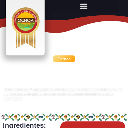
Carnes
Pierna de Cerdo Glaseada en
Reducción de Frutos Rojos
Datos Curiosos: El glaseado no solo da sabor; el azúcar de la fruta crea una
barrera que evita que la carne de cerdo se reseque durante la cocción
prolongada.
Ingredientes: