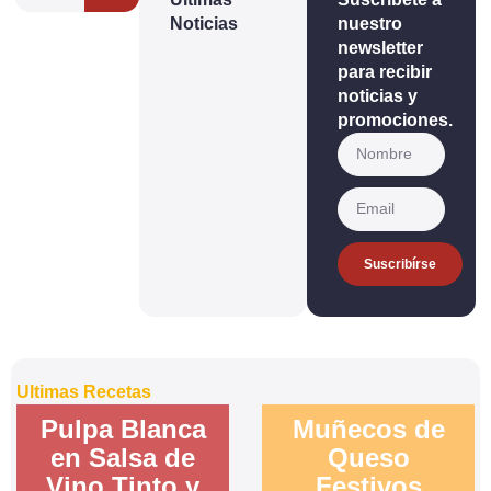
Noticias
nuestro
newsletter
para recibir
noticias y
promociones.
Suscribírse
Ultimas Recetas
Pulpa Blanca
Muñecos de
en Salsa de
Queso
Vino Tinto y
Festivos