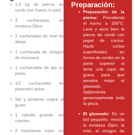
Preparación:
1.5 kg de pierna de
cerdo (sin hueso ni piel).
Preparación de la
pierna:
Precalienta
3 cucharadas de
el horno a 160°C.
mostaza Dijon.
Lava y seca bien la
pierna de cerdo con
2 cucharadas de miel de
papel de cocina.
abeja.
Hazle cortes
1 cucharada de vinagre
superficiales en
de manzana.
forma de rombo en la
parte superior si
1 cucharadita de ajo en
tiene una capa de
polvo.
grasa para que
penetre mejor el
1/2 cucharadita de
glaseado.
pimentón dulce.
Salpimienta
generosamente toda
Sal y pimienta negra al
la pieza.
gusto.
El glaseado:
En un
1 cebolla grande, en
bol pequeño, mezcla
cuartos.
la mostaza Dijon, la
2 manzanas rojas, en
miel, el vinagre de