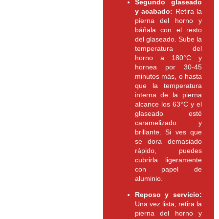
Segundo glaseado
y acabado:
Retira la
pierna del horno y
báñala con el resto
del glaseado. Sube la
temperatura del
horno a 180°C y
hornea por 30-45
minutos más, o hasta
que la temperatura
interna de la pierna
alcance los 63°C y el
glaseado esté
caramelizado y
brillante. Si ves que
se dora demasiado
rápido, puedes
cubrirla ligeramente
con papel de
aluminio.
Reposo y servicio:
Una vez lista, retira la
pierna del horno y