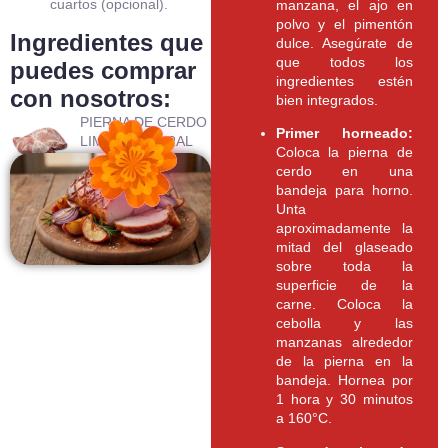
cuartos (opcional).
manzana, el ajo en
polvo y el pimentón
Ingredientes que
dulce. Asegúrate de
que todos los
puedes comprar
ingredientes estén
con nosotros:
bien integrados.
PIERNA DE CERDO
Primer horneado:
LIMPIA NATURAL
Coloca la pierna de
CONGELADA CJA
cerdo en una
bandeja para horno.
Unta
aproximadamente la
mitad del glaseado
sobre toda la
superficie de la
carne. Coloca la
cebolla y las
manzanas alrededor
de la pierna en la
bandeja. Hornea por
1 hora y 30 minutos
a 160°C.