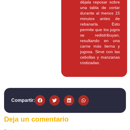
déjala reposar sobre
una tabla de cortar
durante al menos 15
minutos antes de
rebanarla. Esto
permite que los jugos
se redistribuyan,
resultando en una
carne más tierna y
jugosa. Sirve con las
cebollas y manzanas
rostizadas.
Compartir:
Deja un comentario