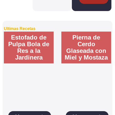
Ultimas Recetas
Estofado de
Pierna de
Pulpa Bola de
Cerdo
Res a la
Glaseada con
Jardinera
Miel y Mostaza