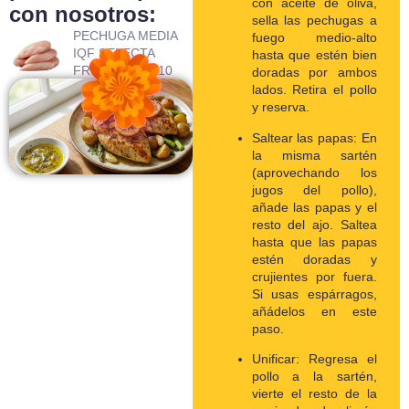
con aceite de oliva,
con nosotros:
sella las pechugas a
PECHUGA MEDIA
fuego medio-alto
IQF SELECTA
hasta que estén bien
FRESKECITO 10
doradas por ambos
KG
lados. Retira el pollo
y reserva.
Saltear las papas: En
la misma sartén
(aprovechando los
jugos del pollo),
añade las papas y el
resto del ajo.
Saltea
hasta que las papas
estén doradas y
crujientes por fuera.
Si usas espárragos,
añádelos en este
paso.
Unificar: Regresa el
pollo a la sartén,
vierte el resto de la