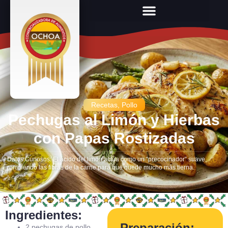
Recetas
,
Pollo
Pechugas al Limón y Hierbas
con Papas Rostizadas
Datos Curiosos: El ácido del limón actúa como un “precocinador” suave,
rompiendo las fibras de la carne para que quede mucho más tierna.
Ingredientes:
Preparación:
2 pechugas de pollo.