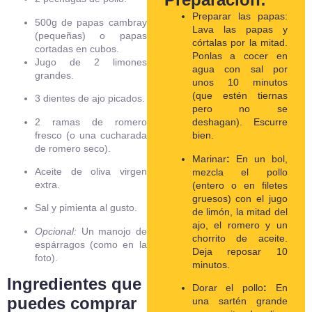
Preparar las papas:
500g de papas cambray
Lava las papas y
(pequeñas) o papas
córtalas por la mitad.
cortadas en cubos.
Ponlas a cocer en
Jugo de 2 limones
agua con sal por
grandes.
unos 10 minutos
(que estén tiernas
3 dientes de ajo picados.
pero no se
2 ramas de romero
deshagan).
Escurre
fresco (o una cucharada
bien.
de romero seco).
Marinar
:
En un bol,
Aceite de oliva virgen
mezcla el pollo
extra.
(entero o en filetes
gruesos) con el jugo
Sal y pimienta al gusto.
de limón, la mitad del
ajo, el romero y un
Opcional:
Un manojo de
chorrito de aceite.
espárragos (como en la
Deja reposar 10
foto).
minutos.
Ingredientes que
Dorar el pollo
:
En
puedes comprar
una sartén grande