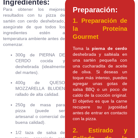
Ingredientes:
Preparación:
Para obtener los mejores
resultados con tu pizza de
1. Preparación de
sartén con cerdo deshebrado,
asegúrate de que todos los
la Proteína
ingredientes estén a
Gourmet
temperatura ambiente antes de
comenzar.
Toma la
pierna de cerdo
deshebrada y saltéala en
300g de PIERNA DE
una sartén pequeña con
CERDO cocida y
una cucharadita de aceite
deshebrada (idealmente
de oliva. Si deseas un
del martes).
toque más intenso, puedes
400g de QUESO
agregar unas gotas de
MOZZARELLA BLUDEN
salsa BBQ o un poco de
rallado de alta calidad.
caldo de la cocción original.
El objetivo es que la carne
250g de masa para
recupere su jugosidad
pizza (puede ser
antes de entrar en contacto
artesanal o comercial de
con la pizza.
buena calidad).
2. Estirado y
1/2 taza de salsa de