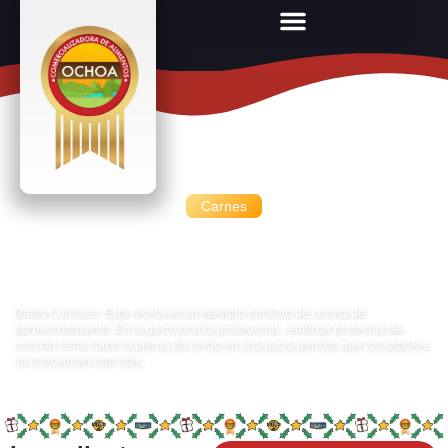
Carnes
Pizza de sarten con cerdo
deshebrado
Datos Curiosos: Esta receta es un ejemplo perfecto de cocina de
aprovechamiento. En la gastronomía profesional, reutilizar proteínas de
cocción lenta como la pierna de cerdo en una pizza permite que los sabores
se concentren aún más.