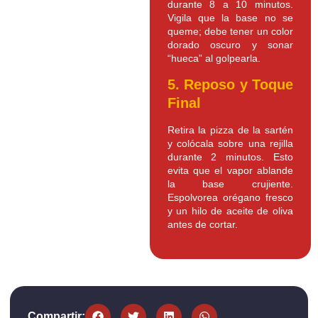
durante 8 a 10 minutos.
Vigila que la base no se
queme; debe tener un color
dorado oscuro y sonar
“hueca” al golpearla.
5. Reposo y Toque
Final
Retira la pizza de la sartén
y colócala sobre una rejilla
durante 2 minutos. Esto
evita que el vapor ablande
la base crujiente.
Espolvorea orégano fresco
y un hilo de aceite de oliva
antes de cortar.
Compartir: