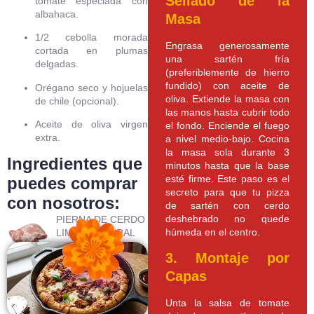
Sellado de la
tomate especiada con
albahaca.
Masa
1/2 cebolla morada
Engrasa generosamente
cortada en plumas
una sartén fría
delgadas.
(preferiblemente de hierro
fundido) con aceite de
Orégano seco y hojuelas
oliva. Extiende la masa con
de chile (opcional).
las manos hasta cubrir todo
Aceite de oliva virgen
el fondo. Enciende el fuego
extra.
a nivel medio-bajo. Cocina
la masa sola durante 3
Ingredientes que
minutos hasta que la base
esté firme. Este paso es el
puedes comprar
secreto para que tu pizza
con nosotros:
de sartén con cerdo
deshebrado no quede
PIERNA DE CERDO
húmeda en el centro.
LIMPIA NATURAL
CONGELADA CJA
3. Montaje por
Capas
Unta la salsa de tomate